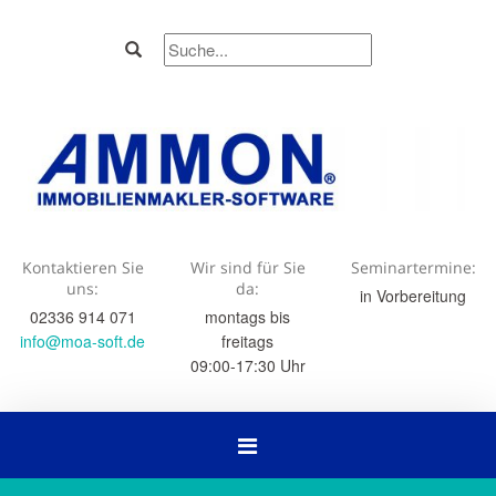
Kontaktieren Sie
Wir sind für Sie
Seminartermine:
uns:
da:
in Vorbereitung
02336 914 071
montags bis
info@moa-soft.de
freitags
09:00-17:30 Uhr
Navigation