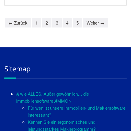
← Zurück
1
2
3
4
5
Weiter →
Sitemap
A
wie ALLES. Außer gewöhnlich… die
Immobiliensoftware
A
MMON
Für wen ist unsere Immobilien- und Maklersoftware
interessant?
Kennen Sie ein ergonomisches und
leistungsstarkes Maklerprogramm?